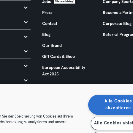
Jobs
Company Sport
We are hiring!
Press
Become a Partn
Contact
Corporate Blog
Blog
Referral Progr
Our Brand
Gift Cards & Shop
European Accessibility
Act 2025
Alle Cookies
akzeptieren
n Sie der Speicherung von Cookies auf Ihrem
ebsitenutzung zu analysieren und unsere
Alle Cookies abl
ditions
Privacy
Imprint
Terminate contracts here