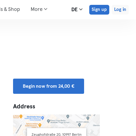
ds & Shop
More
DE
Sign up
Log in
Begin now from 24,00 €
Address
Zeughofstraße 20, 10997 Berlin