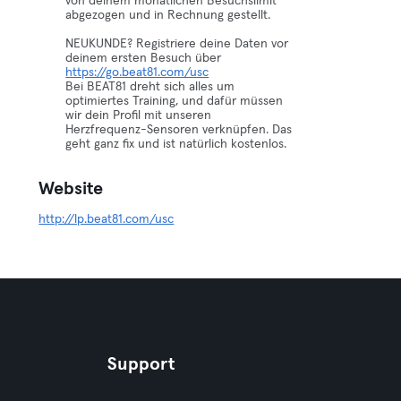
von deinem monatlichen Besuchslimit
abgezogen und in Rechnung gestellt.
NEUKUNDE? Registriere deine Daten vor
deinem ersten Besuch über
https://go.beat81.com/usc
Bei BEAT81 dreht sich alles um
optimiertes Training, und dafür müssen
wir dein Profil mit unseren
Herzfrequenz-Sensoren verknüpfen. Das
geht ganz fix und ist natürlich kostenlos.
Website
http://lp.beat81.com/usc
Support