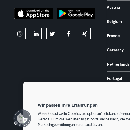
Austria
Belgium
France
Germany
Netherlands
Portugal
Spain
Wir passen Ihre Erfahrung an
Wenn Sie auf „Alle Cookies akzeptieren“ klicken, stimme
Gerät zu, um die Websitenavigation zu verbessern, die W
© 2026 Urban Sports Group GmbH. All rights reserved.
Terms & Con
Marketingbemühungen zu unterstützen.