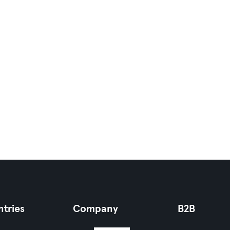
tries
Company
B2B