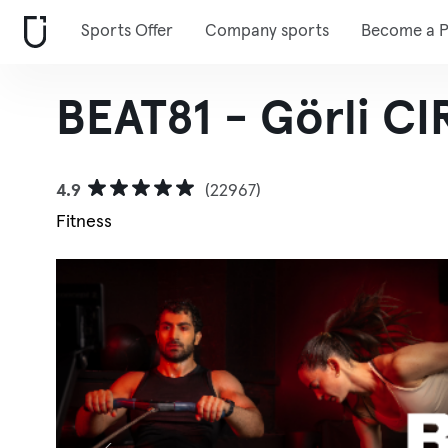
Sports Offer
Company sports
Become a P
BEAT81 - Görli CI
4.9
(22967)
Fitness