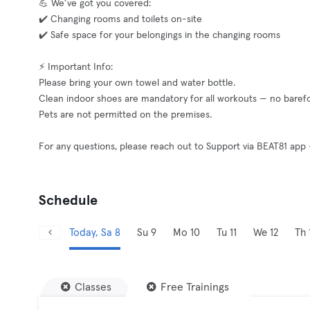
💪 We’ve got you covered:
✔️ Changing rooms and toilets on-site
✔️ Safe space for your belongings in the changing rooms
⚡ Important Info:
Please bring your own towel and water bottle.
Clean indoor shoes are mandatory for all workouts — no barefoot
Pets are not permitted on the premises.
For any questions, please reach out to Support via BEAT81 ap
Schedule
Today, Sa 8
Su 9
Mo 10
Tu 11
We 12
Th 
Classes
Free Trainings