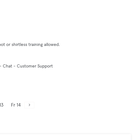
 or shirtless training allowed.
p - Chat - Customer Support
13
Fr 14