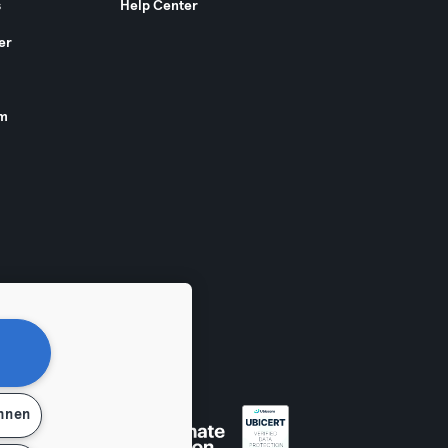
s
Help Center
er
am
ehnen