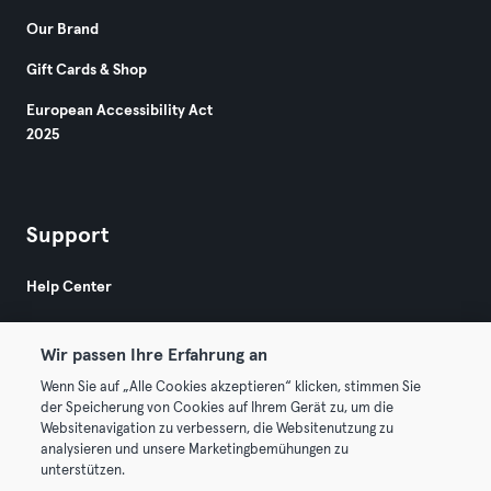
Our Brand
Gift Cards & Shop
European Accessibility Act
2025
Support
Help Center
Wir passen Ihre Erfahrung an
Wenn Sie auf „Alle Cookies akzeptieren“ klicken, stimmen Sie
der Speicherung von Cookies auf Ihrem Gerät zu, um die
Websitenavigation zu verbessern, die Websitenutzung zu
© 2026 Urban Sports Group GmbH. All rights reserved.
analysieren und unsere Marketingbemühungen zu
Terms & Conditions
Privacy
Imprint
unterstützen.