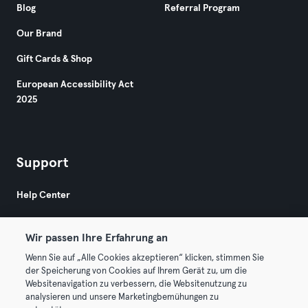
Blog
Referral Program
Our Brand
Gift Cards & Shop
European Accessibility Act
2025
Support
Help Center
Wir passen Ihre Erfahrung an
Wenn Sie auf „Alle Cookies akzeptieren“ klicken, stimmen Sie
der Speicherung von Cookies auf Ihrem Gerät zu, um die
Websitenavigation zu verbessern, die Websitenutzung zu
© 2026 Urban Sports Group GmbH. All rights reserved.
analysieren und unsere Marketingbemühungen zu