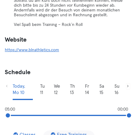
Solltest du am Kurs doch nicht teilnehmen können, melde
dich bitte bis zu 24 Stunden vor Kursbeginn wieder ab.
Andernfalls wird dir der Besuch von deinem monatlichen
Besuchslimit abgezogen und in Rechnung gestellt.
Viel Spaß beim Training – Rock´n Roll
Website
https://www.blnathletics.com
Schedule
Today,
Tu
We
Th
Fr
Sa
Su
Mo 10
11
12
13
14
15
16
05:00
00:00
Classes
Free Trainings