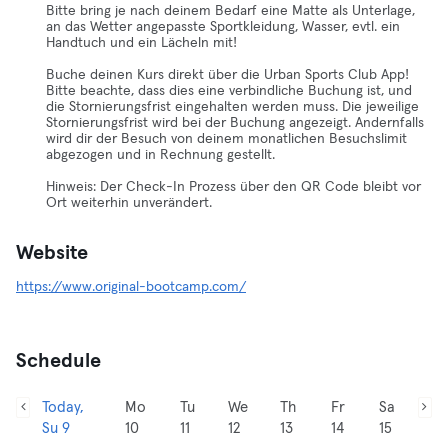
Bitte bring je nach deinem Bedarf eine Matte als Unterlage,
an das Wetter angepasste Sportkleidung, Wasser, evtl. ein
Handtuch und ein Lächeln mit!
Buche deinen Kurs direkt über die Urban Sports Club App!
Bitte beachte, dass dies eine verbindliche Buchung ist, und
die Stornierungsfrist eingehalten werden muss. Die jeweilige
Stornierungsfrist wird bei der Buchung angezeigt. Andernfalls
wird dir der Besuch von deinem monatlichen Besuchslimit
abgezogen und in Rechnung gestellt.
Hinweis: Der Check-In Prozess über den QR Code bleibt vor
Ort weiterhin unverändert.
Website
https://www.original-bootcamp.com/
Schedule
Today,
Mo
Tu
We
Th
Fr
Sa
Su 9
10
11
12
13
14
15