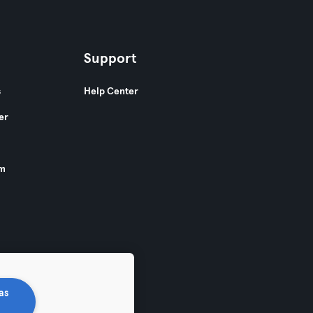
Support
s
Help Center
er
am
as