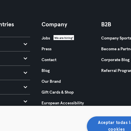
tries
Company
B2B
Jobs
Company Sport
We are hiring!
Press
Become a Partn
Contact
Corporate Blog
Blog
Referral Progr
Our Brand
Gift Cards & Shop
European Accessibility
Act 2025
Aceptar todas l
cookies