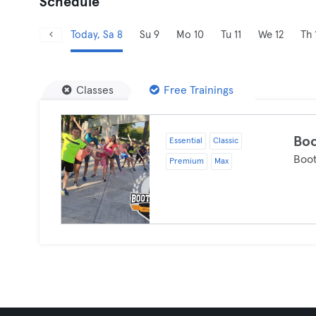
Schedule
Today, Sa 8
Su 9
Mo 10
Tu 11
We 12
Th 
Classes
Free Trainings
Bo
Essential
Classic
Boo
Premium
Max