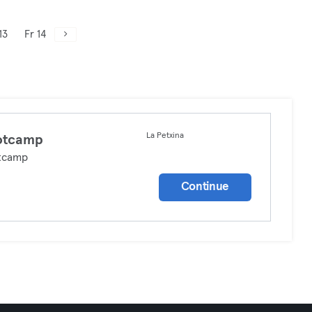
13
Fr 14
La Petxina
otcamp
tcamp
Continue