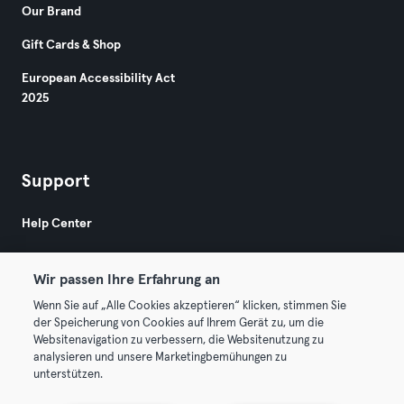
Our Brand
Gift Cards & Shop
European Accessibility Act
2025
Support
Help Center
Wir passen Ihre Erfahrung an
Wenn Sie auf „Alle Cookies akzeptieren“ klicken, stimmen Sie
der Speicherung von Cookies auf Ihrem Gerät zu, um die
Websitenavigation zu verbessern, die Websitenutzung zu
© 2026 Urban Sports Group GmbH. All rights reserved.
analysieren und unsere Marketingbemühungen zu
Terms & Conditions
Privacy
Imprint
unterstützen.