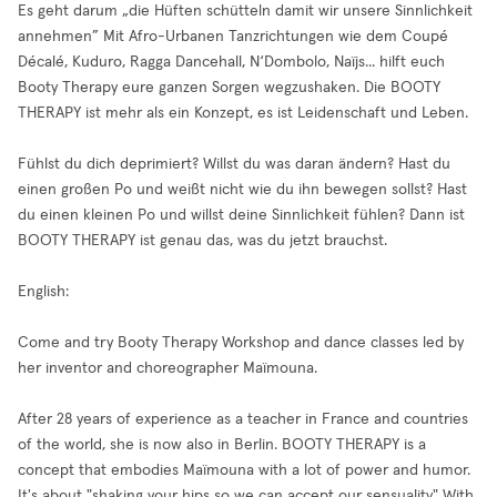
Es geht darum „die Hüften schütteln damit wir unsere Sinnlichkeit
annehmen” Mit Afro-Urbanen Tanzrichtungen wie dem Coupé
Décalé, Kuduro, Ragga Dancehall, N‘Dombolo, Naïjs... hilft euch
Booty Therapy eure ganzen Sorgen wegzushaken. Die BOOTY
THERAPY ist mehr als ein Konzept, es ist Leidenschaft und Leben.
Fühlst du dich deprimiert? Willst du was daran ändern? Hast du
einen großen Po und weißt nicht wie du ihn bewegen sollst? Hast
du einen kleinen Po und willst deine Sinnlichkeit fühlen? Dann ist
BOOTY THERAPY ist genau das, was du jetzt brauchst.
English:
Come and try Booty Therapy Workshop and dance classes led by
her inventor and choreographer Maïmouna.
After 28 years of experience as a teacher in France and countries
of the world, she is now also in Berlin. BOOTY THERAPY is a
concept that embodies Maïmouna with a lot of power and humor.
It's about "shaking your hips so we can accept our sensuality" With