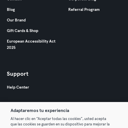
Blog
Referral Program
Our Brand
Gift Cards & Shop
European Accessibility Act
2025
Support
Help Center
Adaptaremos tu experiencia
Al hacer clic en “Aceptar todas las cookies”, usted acepta
que las cookies se guarden en su dispositivo para mejorar la
© 2026 Urban Sports Group GmbH. All rights reserved.