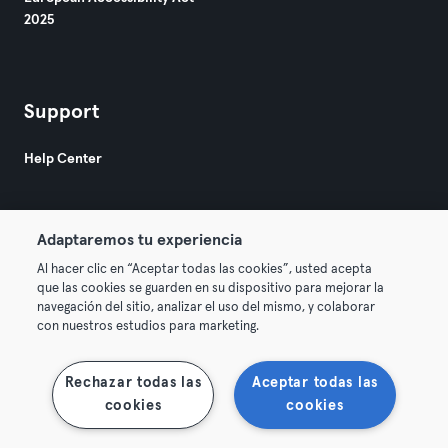
2025
Support
Help Center
Adaptaremos tu experiencia
Al hacer clic en “Aceptar todas las cookies”, usted acepta
que las cookies se guarden en su dispositivo para mejorar la
© 2026 Urban Sports Group GmbH. All rights reserved.
navegación del sitio, analizar el uso del mismo, y colaborar
Terms & Conditions
Privacy
Imprint
con nuestros estudios para marketing.
Terminate contracts here
Withdraw contracts here
Rechazar todas las
Aceptar todas las
cookies
cookies