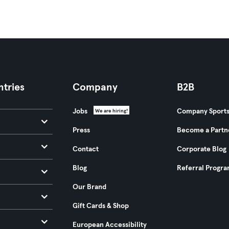
tries
Company
B2B
Jobs
Company Sport
We are hiring!
Press
Become a Partn
Contact
Corporate Blog
Blog
Referral Progr
Our Brand
Gift Cards & Shop
European Accessibility