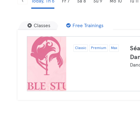
Today, Th 6
Fr 7
Sa 8
Su 9
Mo 10
Tu 11
Classes
Free Trainings
Séa
Classic
Premium
Max
Da
Dan