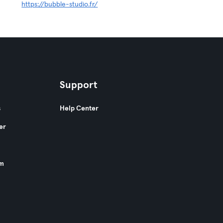
https://bubble-studio.fr/
Support
s
Help Center
er
am