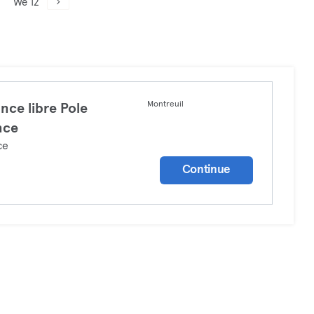
We 12
Montreuil
nce libre Pole
nce
ce
Continue