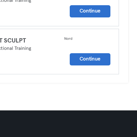
tional Training
Continue
Nord
T SCULPT
tional Training
Continue