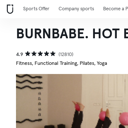
Sports Offer
Company sports
Become a P
BURNBABE. HOT
4.9
(12810)
Fitness, Functional Training, Pilates, Yoga