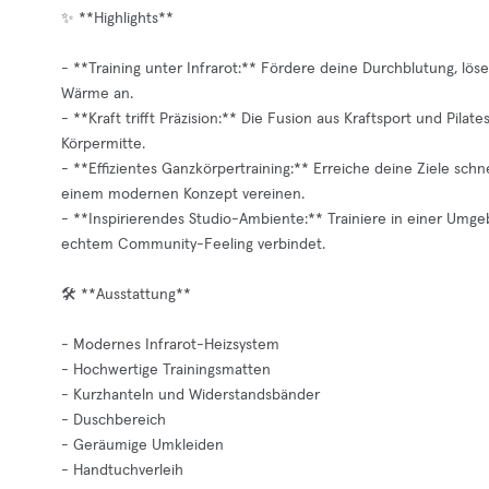
✨ **Highlights**
- **Training unter Infrarot:** Fördere deine Durchblutung, l
Wärme an.
- **Kraft trifft Präzision:** Die Fusion aus Kraftsport und Pila
Körpermitte.
- **Effizientes Ganzkörpertraining:** Erreiche deine Ziele schnel
einem modernen Konzept vereinen.
- **Inspirierendes Studio-Ambiente:** Trainiere in einer Umge
echtem Community-Feeling verbindet.
🛠️ **Ausstattung**
- Modernes Infrarot-Heizsystem
- Hochwertige Trainingsmatten
- Kurzhanteln und Widerstandsbänder
- Duschbereich
- Geräumige Umkleiden
- Handtuchverleih