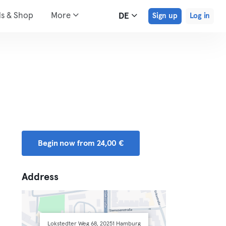
ds & Shop
More
DE
Sign up
Log in
Begin now from 24,00 €
Address
Lokstedter Weg 68, 20251 Hamburg