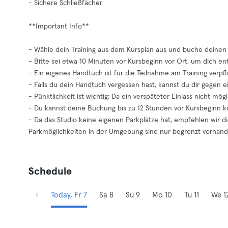
- Sichere Schließfächer
**Important Info**
- Wähle dein Training aus dem Kursplan aus und buche deinen P
- Bitte sei etwa 10 Minuten vor Kursbeginn vor Ort, um dich e
- Ein eigenes Handtuch ist für die Teilnahme am Training verpfl
- Falls du dein Handtuch vergessen hast, kannst du dir gegen e
- Pünktlichkeit ist wichtig: Da ein verspäteter Einlass nicht mög
- Du kannst deine Buchung bis zu 12 Stunden vor Kursbeginn ko
- Da das Studio keine eigenen Parkplätze hat, empfehlen wir di
Parkmöglichkeiten in der Umgebung sind nur begrenzt vorhand
Schedule
Today, Fr 7
Sa 8
Su 9
Mo 10
Tu 11
We 1