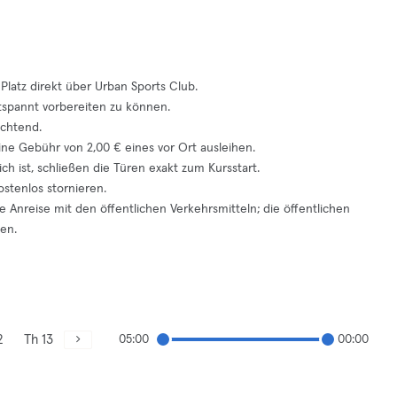
latz direkt über Urban Sports Club.
ntspannt vorbereiten zu können.
ichtend.
ine Gebühr von 2,00 € eines vor Ort ausleihen.
lich ist, schließen die Türen exakt zum Kursstart.
stenlos stornieren.
e Anreise mit den öffentlichen Verkehrsmitteln; die öffentlichen
en.
2
Th 13
05:00
00:00