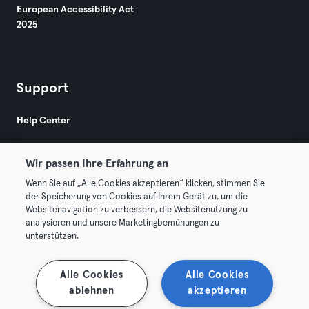
European Accessibility Act
2025
Support
Help Center
Wir passen Ihre Erfahrung an
Wenn Sie auf „Alle Cookies akzeptieren“ klicken, stimmen Sie
der Speicherung von Cookies auf Ihrem Gerät zu, um die
Websitenavigation zu verbessern, die Websitenutzung zu
© 2026 Urban Sports Group GmbH. All rights reserved.
analysieren und unsere Marketingbemühungen zu
Terms & Conditions
Privacy
Imprint
unterstützen.
Terminate contracts here
Withdraw contracts here
Alle Cookies
Alle Cookies
ablehnen
akzeptieren