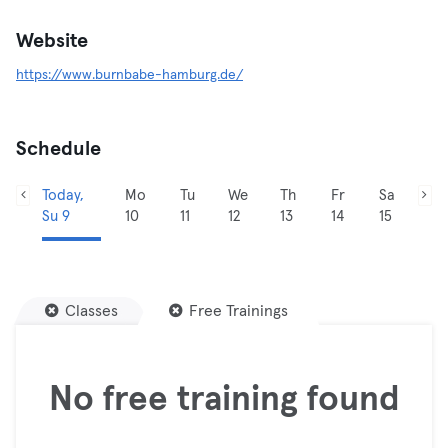
Website
https://www.burnbabe-hamburg.de/
Schedule
Today,
Mo
Tu
We
Th
Fr
Sa
Su 9
10
11
12
13
14
15
Classes
Free Trainings
No free training found