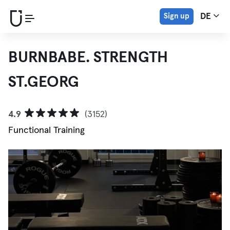
Sign up
DE
BURNBABE. STRENGTH
ST.GEORG
4.9
(3152)
Functional Training