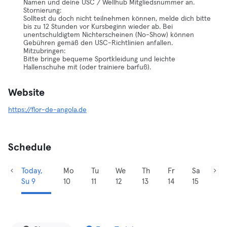
Namen und deine USC / Wellhub Mitgliedsnummer an.
Stornierung:
Solltest du doch nicht teilnehmen können, melde dich bitte
bis zu 12 Stunden vor Kursbeginn wieder ab. Bei
unentschuldigtem Nichterscheinen (No-Show) können
Gebühren gemäß den USC-Richtlinien anfallen.
Mitzubringen:
Bitte bringe bequeme Sportkleidung und leichte
Hallenschuhe mit (oder trainiere barfuß).
Website
https://flor-de-angola.de
Schedule
Today,
Mo
Tu
We
Th
Fr
Sa
Su 9
10
11
12
13
14
15