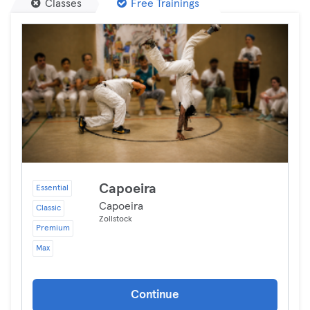
Classes
Free Trainings
Capoeira
Essential
Capoeira
Classic
Zollstock
Premium
Max
Continue