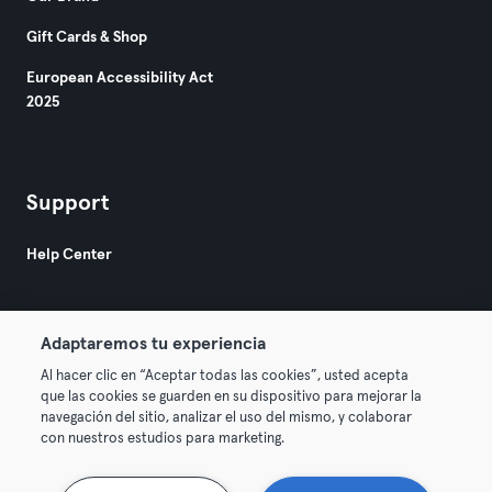
Gift Cards & Shop
European Accessibility Act
2025
Support
Help Center
Adaptaremos tu experiencia
Al hacer clic en “Aceptar todas las cookies”, usted acepta
que las cookies se guarden en su dispositivo para mejorar la
© 2026 Urban Sports Group GmbH. All rights reserved.
navegación del sitio, analizar el uso del mismo, y colaborar
Terms & Conditions
Privacy
Imprint
con nuestros estudios para marketing.
Terminate contracts here
Withdraw contracts here