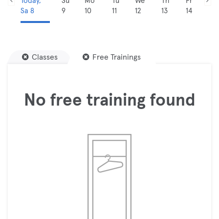
Today,
Su
Mo
Tu
We
Th
Fr
Sa 8
9
10
11
12
13
14
Classes
Free Trainings
No free training found