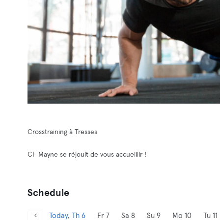
Crosstraining à Tresses
CF Mayne se réjouit de vous accueillir !
Schedule
Today, Th 6
Fr 7
Sa 8
Su 9
Mo 10
Tu 11