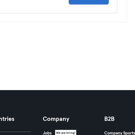
tries
Company
B2B
Jobs
Company Sport
We are hiring!