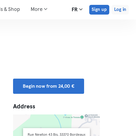
ds & Shop
More
FR
Sign up
Log in
Begin now from 24,00 €
Address
Rue Newton 43 Bis, 33370 Bordeaux