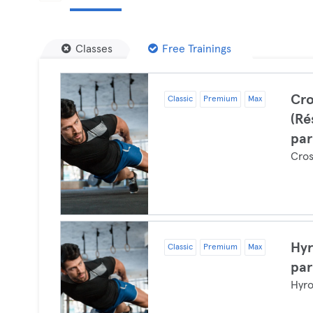
Classes
Free Trainings
Cro
Classic
Premium
Max
(Ré
par
Cros
Hyr
Classic
Premium
Max
par
Hyr