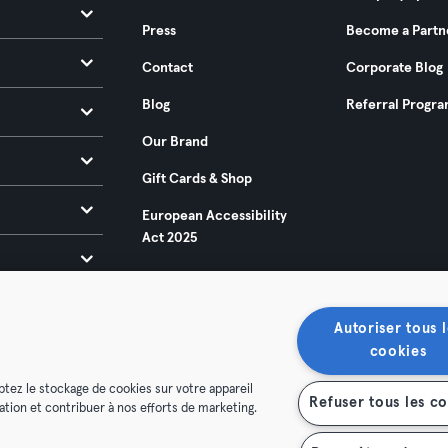
Press
Become a Partn
Contact
Corporate Blog
Blog
Referral Progr
Our Brand
Gift Cards & Shop
European Accessibility
Act 2025
Autoriser tous l
cookies
ptez le stockage de cookies sur votre appareil
Refuser tous les c
isation et contribuer à nos efforts de marketing.
ditions
Privacy
Imprint
Terminate contracts here