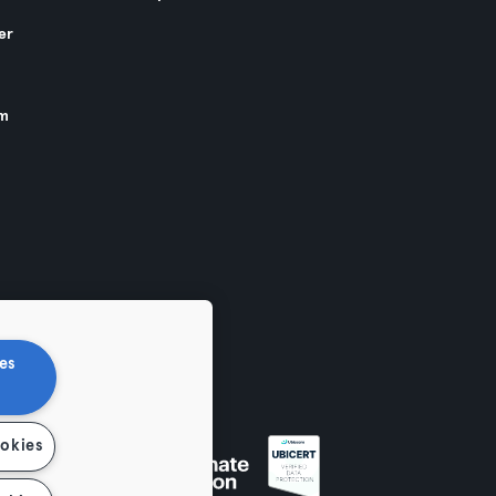
er
am
es
ookies