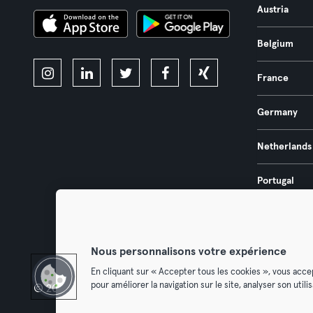
Austria
Belgium
France
Germany
Netherlands
Portugal
Spain
Nous personnalisons votre expérience
En cliquant sur « Accepter tous les cookies », vous acce
pour améliorer la navigation sur le site, analyser son util
© 2026 Urban Sports Group GmbH. All rights reserved.
Terms & Con