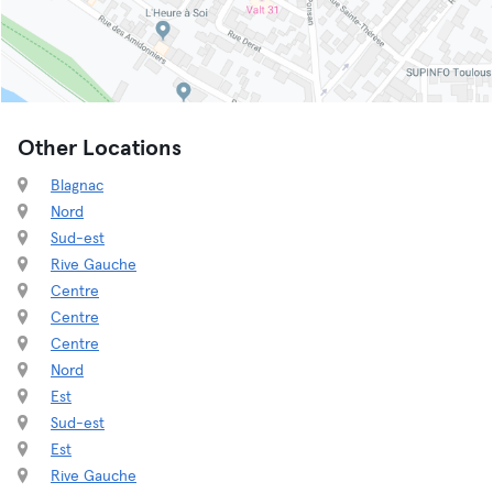
Other Locations
Blagnac
Nord
Sud-est
Rive Gauche
Centre
Centre
Centre
Nord
Est
Sud-est
Est
Rive Gauche