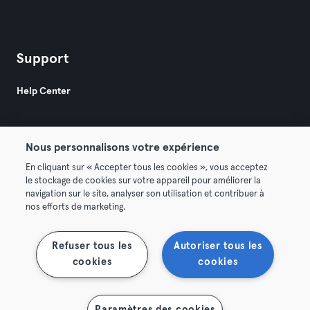
Support
Help Center
Nous personnalisons votre expérience
En cliquant sur « Accepter tous les cookies », vous acceptez
le stockage de cookies sur votre appareil pour améliorer la
© 2026 Urban Sports Group GmbH. All rights reserved.
navigation sur le site, analyser son utilisation et contribuer à
Terms & Conditions
Privacy
Imprint
nos efforts de marketing.
Terminate contracts here
Withdraw contracts here
Refuser tous les
Autoriser tous les
cookies
cookies