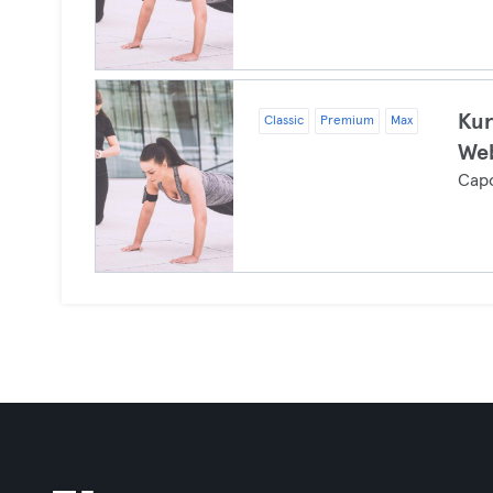
Kur
Classic
Premium
Max
Web
Cap