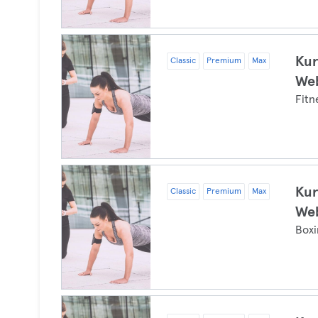
Kur
Classic
Premium
Max
Web
Fitn
Kur
Classic
Premium
Max
Web
Boxi