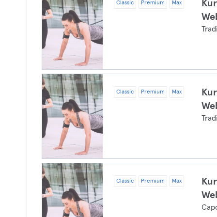
Kur
Classic
Premium
Max
Web
Trad
Kur
Classic
Premium
Max
Web
Trad
Kur
Classic
Premium
Max
Web
Cap