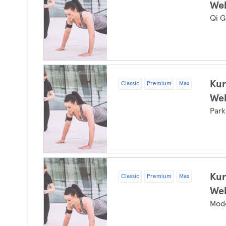
Web
Qi G
Kur
Classic
Premium
Max
Web
Park
Kur
Classic
Premium
Max
Web
Mode