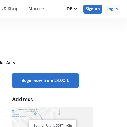
ds & Shop
More
DE
Sign up
Log in
al Arts
Begin now from 24,00 €
Address
Bonner Ring 1, 50374 Köln