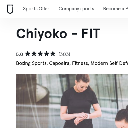
Sports Offer
Company sports
Become a P
Chiyoko - FIT
5.0
(303)
Boxing Sports, Capoeira, Fitness, Modern Self Defe