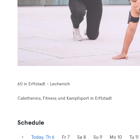
60 in Erftstadt - Lechenich
Calisthenics, Fitness und Kampfsport in Erftstadt
Schedule
Today, Th 6
Fr 7
Sa 8
Su 9
Mo 10
Tu 11