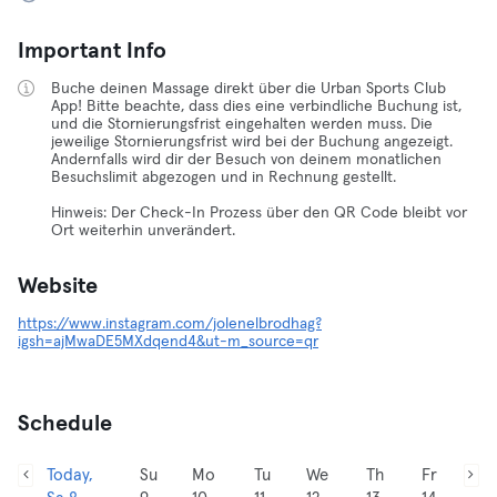
Important Info
Buche deinen Massage direkt über die Urban Sports Club
App! Bitte beachte, dass dies eine verbindliche Buchung ist,
und die Stornierungsfrist eingehalten werden muss. Die
jeweilige Stornierungsfrist wird bei der Buchung angezeigt.
Andernfalls wird dir der Besuch von deinem monatlichen
Besuchslimit abgezogen und in Rechnung gestellt.
Hinweis: Der Check-In Prozess über den QR Code bleibt vor
Ort weiterhin unverändert.
Website
https://www.instagram.com/jolenelbrodhag?
igsh=ajMwaDE5MXdqend4&ut-m_source=qr
Schedule
Today,
Su
Mo
Tu
We
Th
Fr