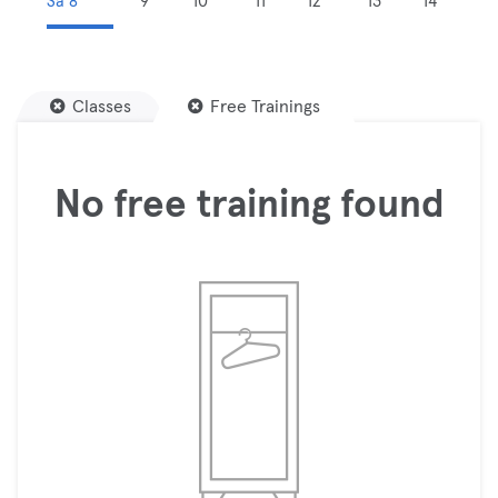
Sa 8
9
10
11
12
13
14
Classes
Free Trainings
No free training found