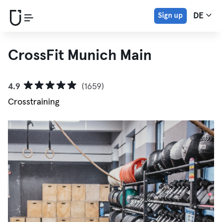
Sign up
DE
CrossFit Munich Main
4.9
(1659)
Crosstraining