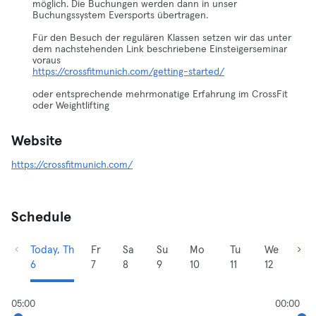
möglich. Die Buchungen werden dann in unser
Buchungssystem Eversports übertragen.
Für den Besuch der regulären Klassen setzen wir das unter
dem nachstehenden Link beschriebene Einsteigerseminar
https://crossfitmunich.com/getting-started/
oder entsprechende mehrmonatige Erfahrung im CrossFit
oder Weightlifting
Website
https://crossfitmunich.com/
Schedule
Today, Th
Fr
Sa
Su
Mo
Tu
We
6
7
8
9
10
11
12
05:00
00:00