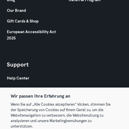
Blog
Referral Program
Our Brand
Gift Cards & Shop
European Accessibility Act
2025
Support
Help Center
Wir passen Ihre Erfahrung an
Wenn Sie auf „Alle Cookies akzeptieren“ klicken, stimmen Sie
der Speicherung von Cookies auf Ihrem Gerät zu, um die
Websitenavigation zu verbessern, die Websitenutzung zu
© 2026 Urban Sports Group GmbH. All rights reserved.
analysieren und unsere Marketingbemühungen zu
Terms & Conditions
Privacy
Imprint
unterstützen.