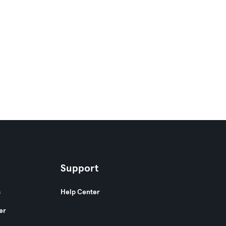
Support
s
Help Center
er