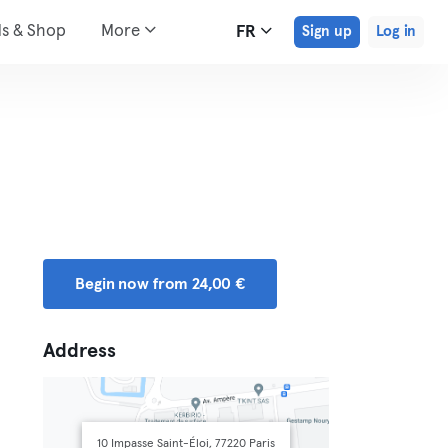
ds & Shop
More
FR
Sign up
Log in
Begin now from 24,00 €
Address
10 Impasse Saint-Éloi, 77220 Paris