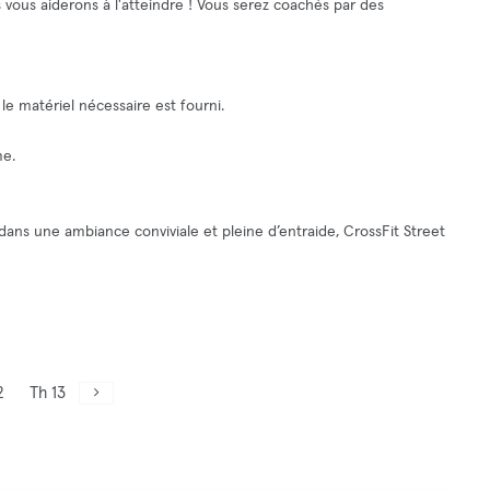
s vous aiderons à l'atteindre ! Vous serez coachés par des
t le matériel nécessaire est fourni.
me.
 dans une ambiance conviviale et pleine d’entraide, CrossFit Street
2
Th 13