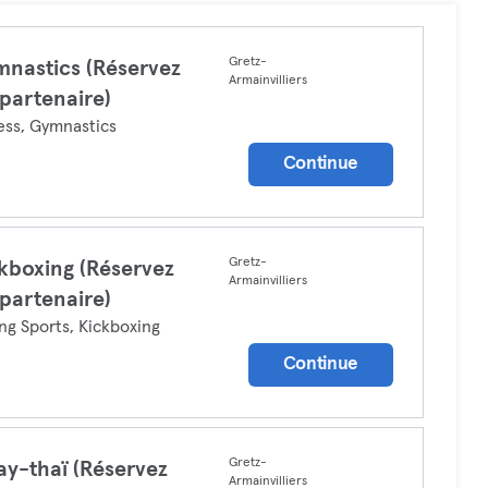
Gretz-
nastics (Réservez
Armainvilliers
 partenaire)
ess, Gymnastics
Continue
Gretz-
kboxing (Réservez
Armainvilliers
 partenaire)
ng Sports, Kickboxing
Continue
Gretz-
y-thaï (Réservez
Armainvilliers