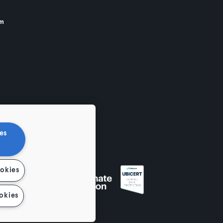
am
es
ookies
okies