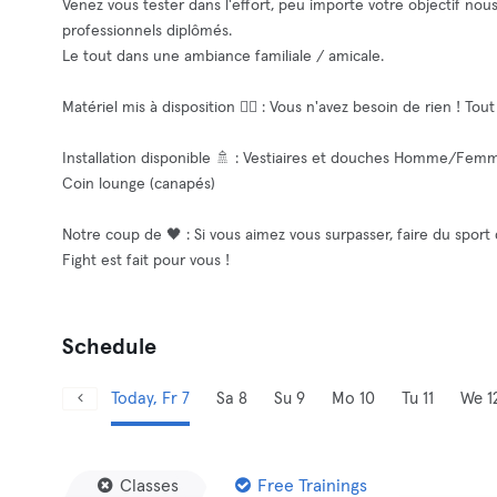
Venez vous tester dans l'effort, peu importe votre objectif nou
professionnels diplômés.
Le tout dans une ambiance familiale / amicale.
Matériel mis à disposition 🏋️‍♀️ : Vous n'avez besoin de rien ! Tou
Installation disponible 🚿 : Vestiaires et douches Homme/Fem
Coin lounge (canapés)
Notre coup de 🖤 : Si vous aimez vous surpasser, faire du sport
Fight est fait pour vous !
Schedule
Today, Fr 7
Sa 8
Su 9
Mo 10
Tu 11
We 1
Classes
Free Trainings