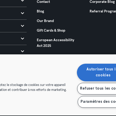
Contact
Corporate Blog
Blog
Referral Progr
Our Brand
Gift Cards & Shop
European Accessibility
Act 2025
Autoriser tous l
cookies
ptez le stockage de cookies sur votre appareil
Refuser tous les c
isation et contribuer à nos efforts de marketing.
ditions
Privacy
Imprint
Terminate contracts here
 contracts here
Paramètres des co