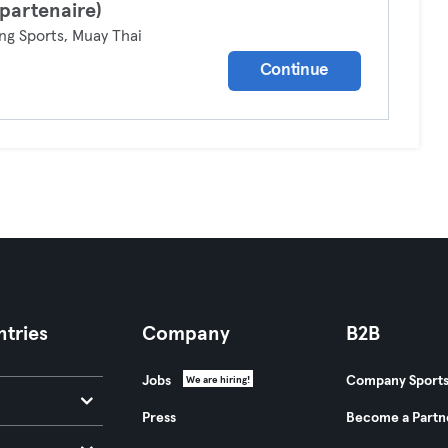
 partenaire)
ng Sports, Muay Thai
Continue
tries
Company
B2B
Jobs
Company Sport
We are hiring!
Press
Become a Partn