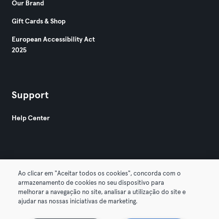
Our Brand
Gift Cards & Shop
European Accessibility Act
2025
Support
Help Center
Ao clicar em "Aceitar todos os cookies", concorda com o
armazenamento de cookies no seu dispositivo para
© 2026 Urban Sports Group GmbH. All rights reserved.
melhorar a navegação no site, analisar a utilização do site e
Terms & Conditions
Privacy
Imprint
ajudar nas nossas iniciativas de marketing.