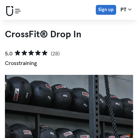
Sign up
PT
CrossFit® Drop In
5.0
(28)
Crosstraining