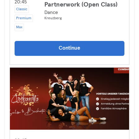
20:45
Partnerwork (Open Class)
Classic
Dance
Premium
Kreuzberg
Max
Continue