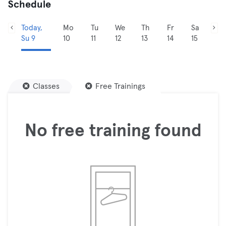
Schedule
Today,
Mo
Tu
We
Th
Fr
Sa
Su 9
10
11
12
13
14
15
Classes
Free Trainings
No free training found