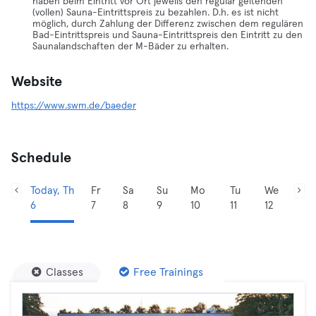
haben beim Eintritt vor Ort jeweils den regulär geltenden
(vollen) Sauna-Eintrittspreis zu bezahlen. D.h. es ist nicht
möglich, durch Zahlung der Differenz zwischen dem regulären
Bad-Eintrittspreis und Sauna-Eintrittspreis den Eintritt zu den
Saunalandschaften der M-Bäder zu erhalten.
Website
https://www.swm.de/baeder
Schedule
Today, Th
Fr
Sa
Su
Mo
Tu
We
6
7
8
9
10
11
12
Classes
Free Trainings