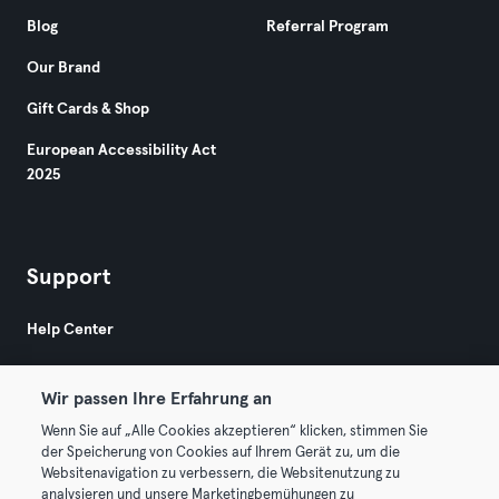
Blog
Referral Program
Our Brand
Gift Cards & Shop
European Accessibility Act
2025
Support
Help Center
Wir passen Ihre Erfahrung an
Wenn Sie auf „Alle Cookies akzeptieren“ klicken, stimmen Sie
der Speicherung von Cookies auf Ihrem Gerät zu, um die
Websitenavigation zu verbessern, die Websitenutzung zu
© 2026 Urban Sports Group GmbH. All rights reserved.
analysieren und unsere Marketingbemühungen zu