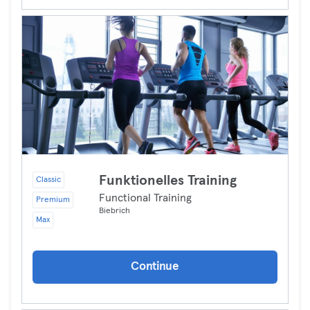
Funktionelles Training
Classic
Functional Training
Premium
Biebrich
Max
Continue