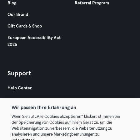
Blog
Referral Program
Our Brand
Gift Cards & Shop
European Accessibility Act
2025
Support
Help Center
Wir passen Ihre Erfahrung an
Wenn Sie auf „Alle Cookies akzeptieren“ klicken, stimmen Sie
der Speicherung von Cookies auf Ihrem Gerät zu, um die
Websitenavigation zu verbessern, die Websitenutzung zu
© 2026 Urban Sports Group GmbH. All rights reserved.
analysieren und unsere Marketingbemühungen zu