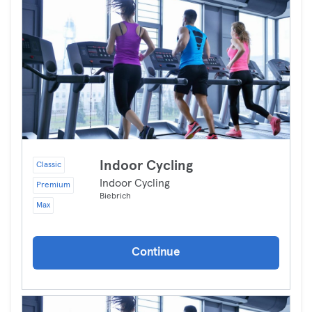
Indoor Cycling
Classic
Indoor Cycling
Premium
Biebrich
Max
Continue