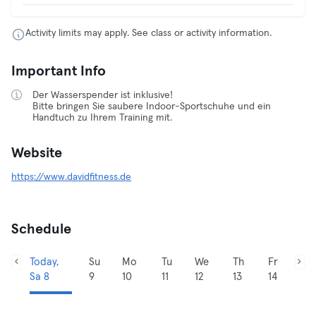
Activity limits may apply. See class or activity information.
Important Info
Der Wasserspender ist inklusive!
Bitte bringen Sie saubere Indoor-Sportschuhe und ein
Handtuch zu Ihrem Training mit.
Website
https://www.davidfitness.de
Schedule
Today,
Su
Mo
Tu
We
Th
Fr
Sa 8
9
10
11
12
13
14