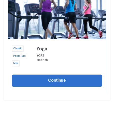
Yoga
Classic
Yoga
Premium
Biebrich
Max
Continue