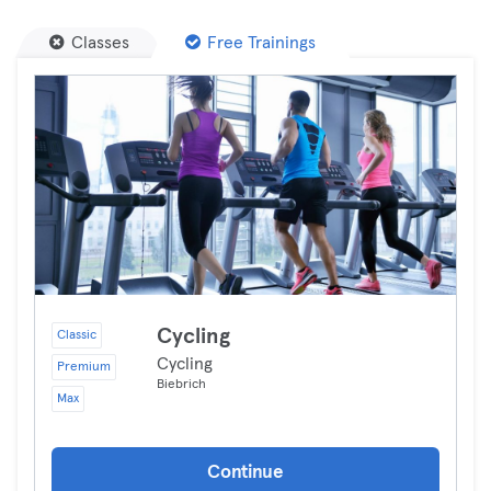
Classes
Free Trainings
Cycling
Classic
Cycling
Premium
Biebrich
Max
Continue