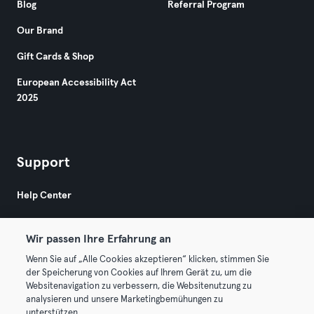
Blog
Referral Program
Our Brand
Gift Cards & Shop
European Accessibility Act
2025
Support
Help Center
Wir passen Ihre Erfahrung an
Wenn Sie auf „Alle Cookies akzeptieren“ klicken, stimmen Sie
der Speicherung von Cookies auf Ihrem Gerät zu, um die
Websitenavigation zu verbessern, die Websitenutzung zu
© 2026 Urban Sports Group GmbH. All rights reserved.
analysieren und unsere Marketingbemühungen zu
Terms & Conditions
Privacy
Imprint
unterstützen.