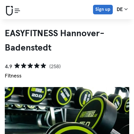
Sign up
DE
EASYFITNESS Hannover-
Badenstedt
4.9
(258)
Fitness