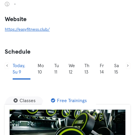
-
Website
https://easyfitness.club/
Schedule
Today,
Mo
Tu
We
Th
Fr
Sa
Su 9
10
11
12
13
14
15
Classes
Free Trainings