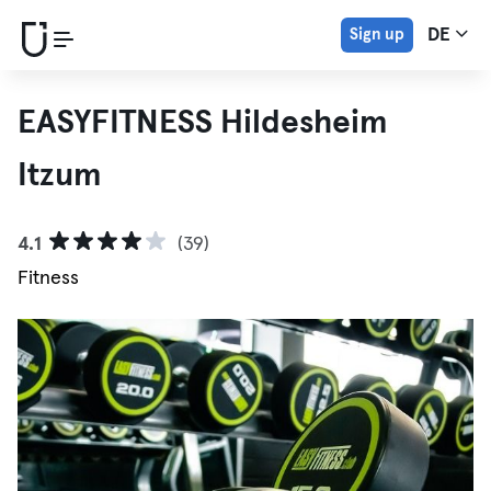
Sign up
DE
EASYFITNESS Hildesheim
Itzum
4.1
(39)
Fitness