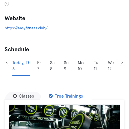
-
Website
https://easyfitness.club/
Schedule
Today, Th
Fr
Sa
Su
Mo
Tu
We
6
7
8
9
10
11
12
Classes
Free Trainings