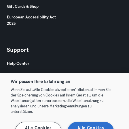
Gift Cards & Shop
European Accessibility Act
2025
Support
Help Center
Wir passen Ihre Erfahrung an
Wenn Sie auf „Alle Cookies akzeptieren“ klicken, stimmen Sie
der Speicherung von Cookies auf Ihrem Gerät zu, um die
Websitenavigation zu verbessern, die Websitenutzung zu
© 2026 Urban Sports Group GmbH. All rights reserved.
analysieren und unsere Marketingbemühungen zu
Terms & Conditions
Privacy
Imprint
unterstützen.
Terminate contracts here
Withdraw contracts here
Alle Cookies
Alle Cookies