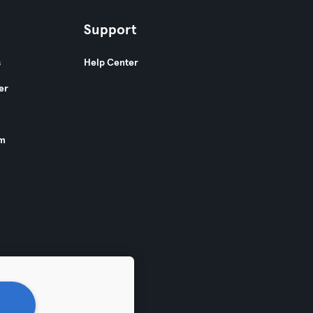
Support
s
Help Center
er
am