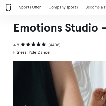
Sports Offer
Company sports
Become a P
Emotions Studio 
4.9
(4408)
Fitness, Pole Dance