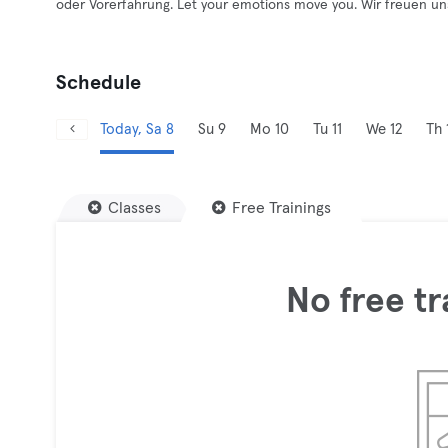
oder Vorerfahrung. Let your emotions move you. Wir freuen uns
Schedule
Today, Sa 8
Su 9
Mo 10
Tu 11
We 12
Th 
Classes
Free Trainings
No free tr