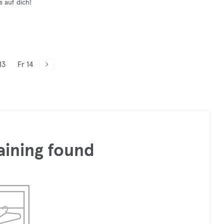
 auf dich!
13
Fr 14
aining found