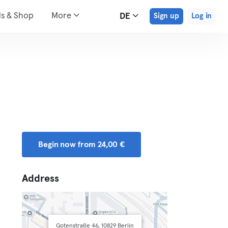
ds & Shop
More
DE
Sign up
Log in
Begin now from 24,00 €
Address
Gotenstraße 46, 10829 Berlin