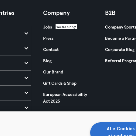
tries
Company
B2B
Jobs
Company Sport
We are hiring!
Press
Become a Partn
Contact
Corporate Blog
Blog
Referral Progr
Our Brand
Gift Cards & Shop
European Accessibility
Act 2025
Alle Cookies