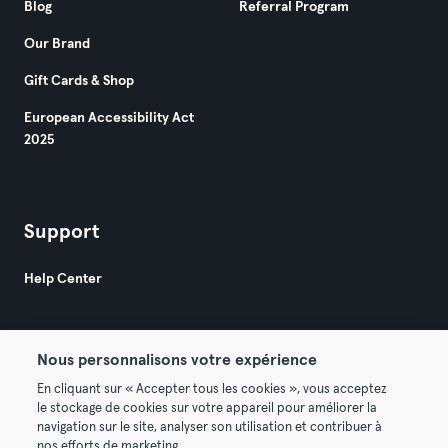
Blog
Referral Program
Our Brand
Gift Cards & Shop
European Accessibility Act
2025
Support
Help Center
Nous personnalisons votre expérience
En cliquant sur « Accepter tous les cookies », vous acceptez
le stockage de cookies sur votre appareil pour améliorer la
© 2026 Urban Sports Group GmbH. All rights reserved.
navigation sur le site, analyser son utilisation et contribuer à
Terms & Conditions
Privacy
Imprint
nos efforts de marketing.