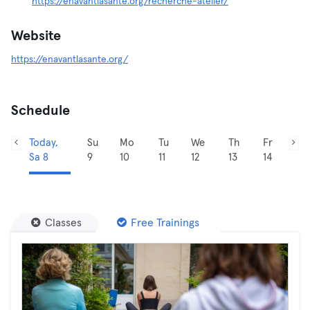
https://enavantlasante.org/recherche-atelier/
Website
https://enavantlasante.org/
Schedule
Today,
Su
Mo
Tu
We
Th
Fr
Sa 8
9
10
11
12
13
14
Classes
Free Trainings