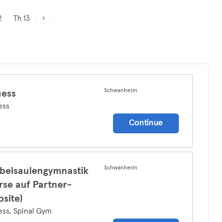
2
Th 13
Schwanheim
ness
ess
Continue
Schwanheim
belsaulengymnastik
rse auf Partner-
site)
ess, Spinal Gym