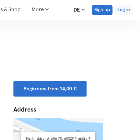
ds & Shop
More
DE
Sign up
Log in
Begin now from 24,00 €
Address
Martinskirchstraße 70, 60529 Frankfurt