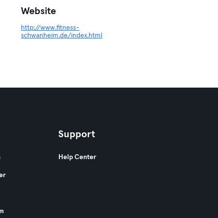
Website
http://www.fitness-
schwanheim.de/index.html
Support
s
Help Center
er
am