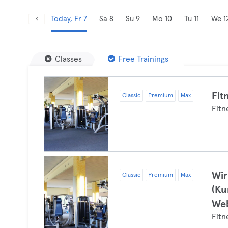
Today, Fr 7
Sa 8
Su 9
Mo 10
Tu 11
We 1
Classes
Free Trainings
Fit
Classic
Premium
Max
Fitn
Wir
Classic
Premium
Max
(Ku
Web
Fitn