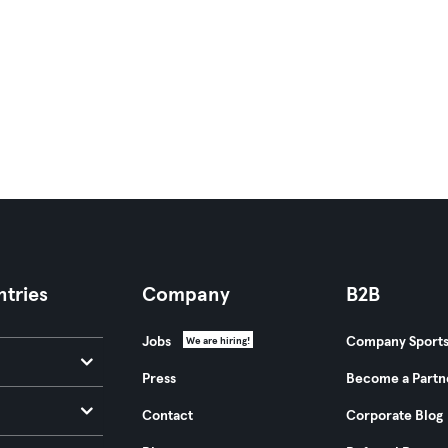
tries
Company
B2B
Jobs
Company Sport
We are hiring!
Press
Become a Partn
Contact
Corporate Blog