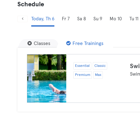
Schedule
Today, Th 6
Fr 7
Sa 8
Su 9
Mo 10
Tu 11
Classes
Free Trainings
Sw
Essential
Classic
Swi
Premium
Max