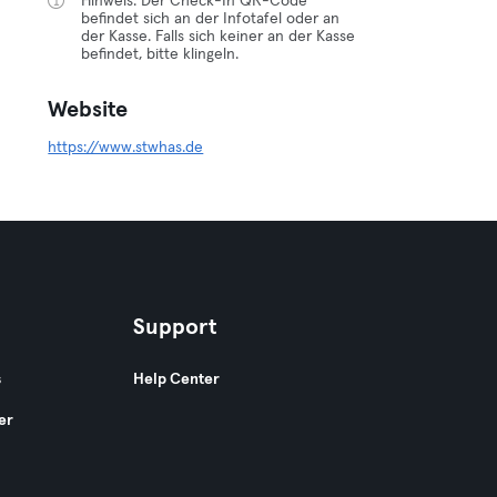
Hinweis: Der Check-In QR-Code
befindet sich an der Infotafel oder an
der Kasse. Falls sich keiner an der Kasse
befindet, bitte klingeln.
Website
https://www.stwhas.de
Support
s
Help Center
er