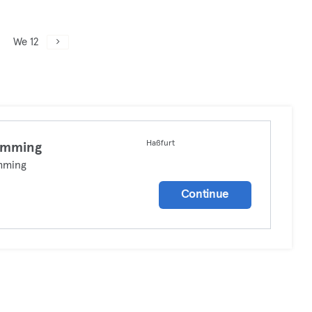
We 12
Haßfurt
imming
mming
Continue