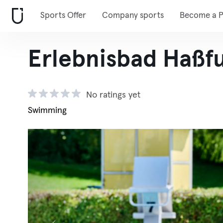
Sports Offer
Company sports
Become a P
Erlebnisbad Haßf
No ratings yet
Swimming