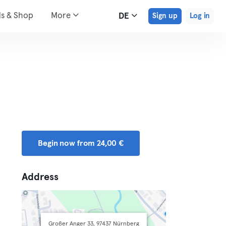
ds & Shop
More
DE
Sign up
Log in
Begin now from 24,00 €
Address
Großer Anger 33, 97437 Nürnberg