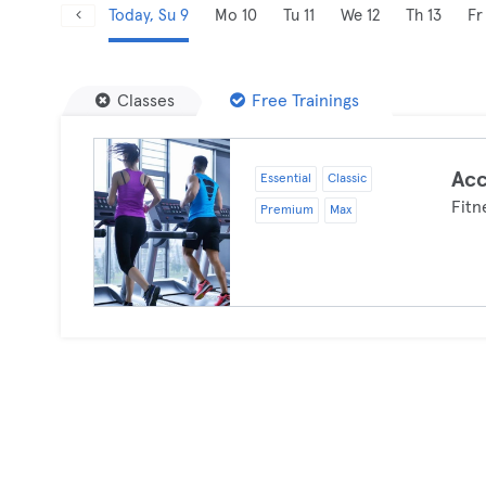
Today, Su 9
Mo 10
Tu 11
We 12
Th 13
Fr
Classes
Free Trainings
Acc
Essential
Classic
Fitn
Premium
Max