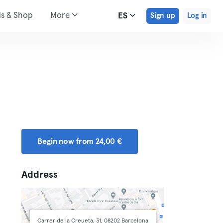
ds & Shop
More
ES
Sign up
Log in
Begin now from 24,00 €
Address
Carrer de la Creueta, 31, 08202 Barcelona