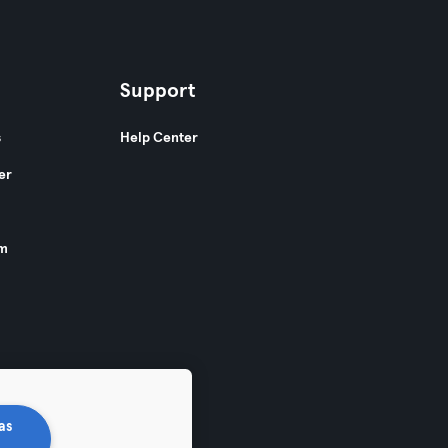
Support
s
Help Center
er
am
as