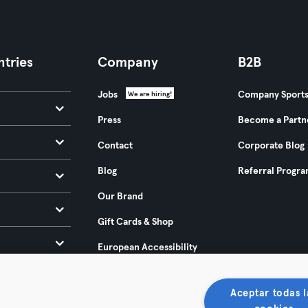
tries
Company
B2B
Jobs
Company Sport
We are hiring!
Press
Become a Partn
Contact
Corporate Blog
Blog
Referral Progr
Our Brand
Gift Cards & Shop
European Accessibility
Act 2025
Aceptar todas l