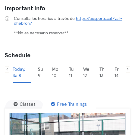
Important Info
Consulta los horarios a través de
https://uesports.cat/vall-
dhebron/
**No es necesario reservar**
Schedule
Today,
Su
Mo
Tu
We
Th
Fr
Sa 8
9
10
11
12
13
14
Classes
Free Trainings