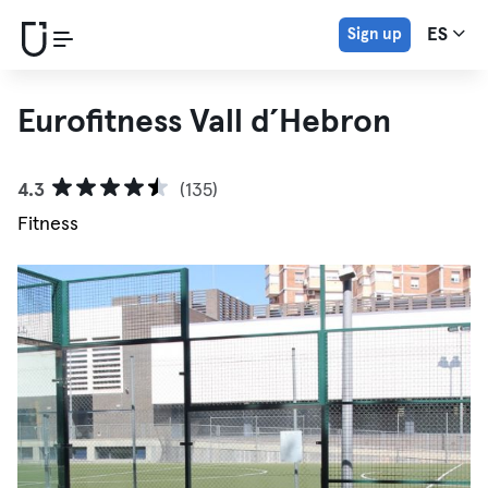
Sign up
ES
Eurofitness Vall d´Hebron
4.3
(135)
Fitness