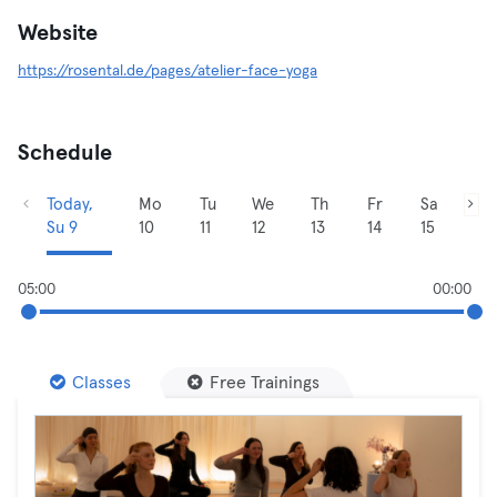
Website
https://rosental.de/pages/atelier-face-yoga
Schedule
Today,
Mo
Tu
We
Th
Fr
Sa
Su 9
10
11
12
13
14
15
05:00
00:00
Classes
Free Trainings