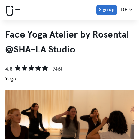
Sign up
DE
Face Yoga Atelier by Rosental
@SHA-LA Studio
4.8
(746)
Yoga