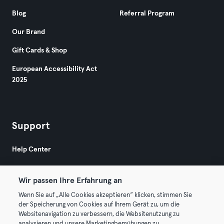
Blog
Referral Program
Our Brand
Gift Cards & Shop
European Accessibility Act
2025
Support
Help Center
Wir passen Ihre Erfahrung an
Wenn Sie auf „Alle Cookies akzeptieren“ klicken, stimmen Sie
der Speicherung von Cookies auf Ihrem Gerät zu, um die
Websitenavigation zu verbessern, die Websitenutzung zu
© 2026 Urban Sports Group GmbH. All rights reserved.
analysieren und unsere Marketingbemühungen zu