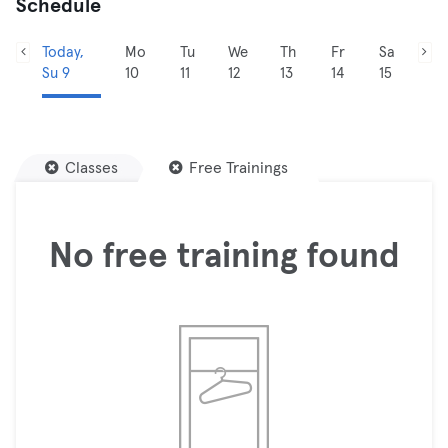
Schedule
Today,
Mo
Tu
We
Th
Fr
Sa
Su 9
10
11
12
13
14
15
Classes
Free Trainings
No free training found