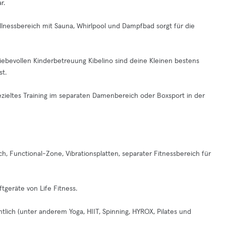
r.
llnessbereich mit Sauna, Whirlpool und Dampfbad sorgt für die
liebevollen Kinderbetreuung Kibelino sind deine Kleinen bestens
st.
 gezieltes Training im separaten Damenbereich oder Boxsport in der
ch, Functional-Zone, Vibrationsplatten, separater Fitnessbereich für
tgeräte von Life Fitness.
ich (unter anderem Yoga, HIIT, Spinning, HYROX, Pilates und