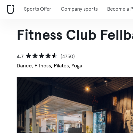
Sports Offer
Company sports
Become a P
Fitness Club Fell
4.7
(4750)
Dance, Fitness, Pilates, Yoga