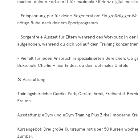
machen deinen Fortschritt für maximale Effizienz digital messba
- Entspannung pur für deine Regeneration: Ein großzügiger We
nötige Ruhe nach deinem Sportprogramm.
- Sorgenfreie Auszeit für Eltern während des Workouts: In der 
aufgehoben, während du dich voll auf dein Training konzentrier
- Vielfalt für jeden Anspruch in spezialisierten Bereichen: Ob
Boxschule Charlie – hier findest du dein optimales Umfeld.
🛠️ Ausstattung
Trainingsbereiche: Cardio-Park, Geräte-Areal, Freihantel-Berei
Frauen.
Ausstattung: eGym und eGym Training Plus Zirkel, moderne Kraf
Kursangebot: Drei große Kursräume mit über 50 Kursen wöchentl
Zumba).