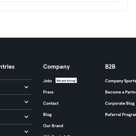
tries
Company
B2B
Jobs
Company Sport
We are hiring!
Press
Become a Partn
Contact
Corporate Blog
Blog
Referral Progr
Our Brand