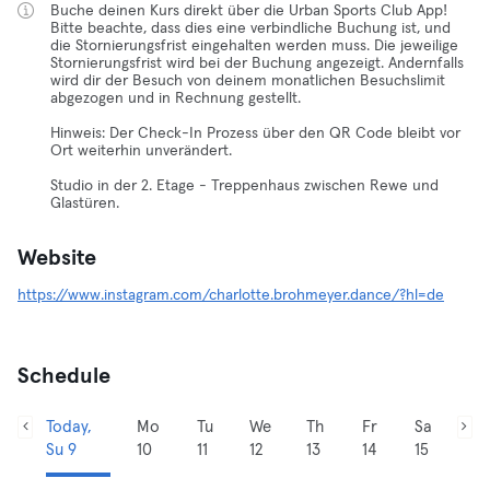
Buche deinen Kurs direkt über die Urban Sports Club App!
Bitte beachte, dass dies eine verbindliche Buchung ist, und
die Stornierungsfrist eingehalten werden muss. Die jeweilige
Stornierungsfrist wird bei der Buchung angezeigt. Andernfalls
wird dir der Besuch von deinem monatlichen Besuchslimit
abgezogen und in Rechnung gestellt.
Hinweis: Der Check-In Prozess über den QR Code bleibt vor
Ort weiterhin unverändert.
Studio in der 2. Etage - Treppenhaus zwischen Rewe und
Glastüren.
Website
https://www.instagram.com/charlotte.brohmeyer.dance/?hl=de
Schedule
Today,
Mo
Tu
We
Th
Fr
Sa
Su 9
10
11
12
13
14
15