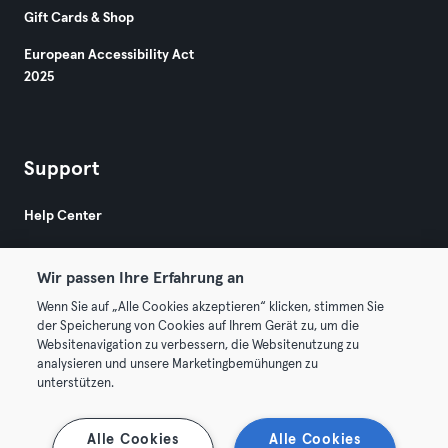
Gift Cards & Shop
European Accessibility Act
2025
Support
Help Center
Wir passen Ihre Erfahrung an
Wenn Sie auf „Alle Cookies akzeptieren“ klicken, stimmen Sie
der Speicherung von Cookies auf Ihrem Gerät zu, um die
Websitenavigation zu verbessern, die Websitenutzung zu
© 2026 Urban Sports Group GmbH. All rights reserved.
analysieren und unsere Marketingbemühungen zu
Terms & Conditions
Privacy
Imprint
unterstützen.
Terminate contracts here
Withdraw contracts here
Alle Cookies
Alle Cookies