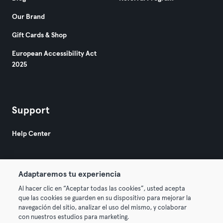
Our Brand
Gift Cards & Shop
European Accessibility Act
2025
Support
Help Center
Adaptaremos tu experiencia
Al hacer clic en “Aceptar todas las cookies”, usted acepta
que las cookies se guarden en su dispositivo para mejorar la
© 2026 Urban Sports Group GmbH. All rights reserved.
navegación del sitio, analizar el uso del mismo, y colaborar
Terms & Conditions
Privacy
Imprint
con nuestros estudios para marketing.