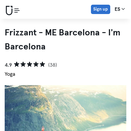
Sign up
ES
Frizzant - ME Barcelona - I'm
Barcelona
4.9
(38)
Yoga