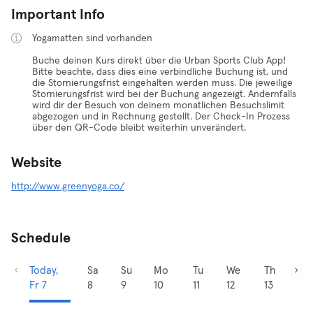
Important Info
Yogamatten sind vorhanden
Buche deinen Kurs direkt über die Urban Sports Club App!
Bitte beachte, dass dies eine verbindliche Buchung ist, und
die Stornierungsfrist eingehalten werden muss. Die jeweilige
Stornierungsfrist wird bei der Buchung angezeigt. Andernfalls
wird dir der Besuch von deinem monatlichen Besuchslimit
abgezogen und in Rechnung gestellt. Der Check-In Prozess
über den QR-Code bleibt weiterhin unverändert.
Website
http://www.greenyoga.co/
Schedule
Today,
Sa
Su
Mo
Tu
We
Th
Fr 7
8
9
10
11
12
13