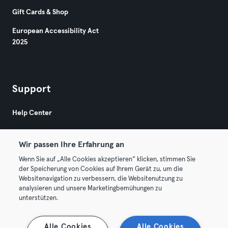
Gift Cards & Shop
European Accessibility Act
2025
Support
Help Center
Wir passen Ihre Erfahrung an
Wenn Sie auf „Alle Cookies akzeptieren“ klicken, stimmen Sie
der Speicherung von Cookies auf Ihrem Gerät zu, um die
Websitenavigation zu verbessern, die Websitenutzung zu
© 2026 Urban Sports Group GmbH. All rights reserved.
analysieren und unsere Marketingbemühungen zu
Terms & Conditions
Privacy
Imprint
unterstützen.
Terminate contracts here
Withdraw contracts here
Alle Cookies
Alle Cookies