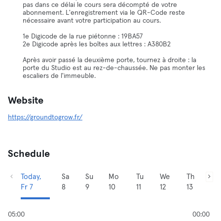
pas dans ce délai le cours sera décompté de votre
abonnement. L'enregistrement via le QR-Code reste
nécessaire avant votre participation au cours.
1e Digicode de la rue piétonne : 19BA57
2e Digicode après les boîtes aux lettres : A380B2
Après avoir passé la deuxième porte, tournez à droite : la
porte du Studio est au rez-de-chaussée. Ne pas monter les
escaliers de l'immeuble.
Website
https://groundtogrow.fr/
Schedule
Today,
Sa
Su
Mo
Tu
We
Th
Fr 7
8
9
10
11
12
13
05:00
00:00