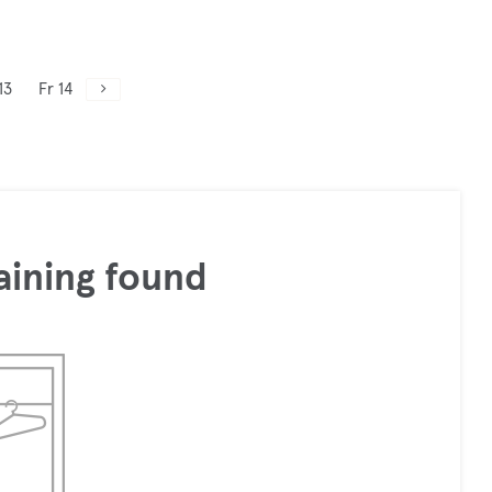
13
Fr 14
aining found