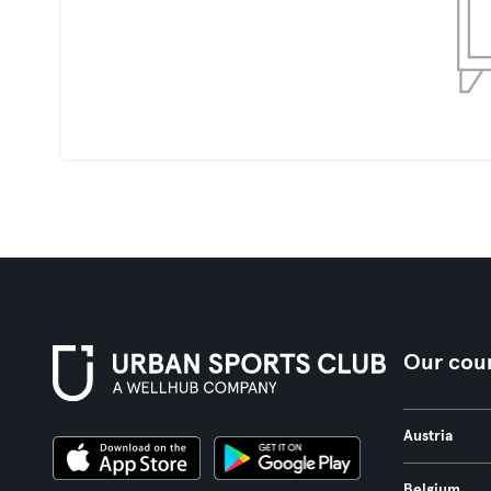
Our coun
Austria
Belgium