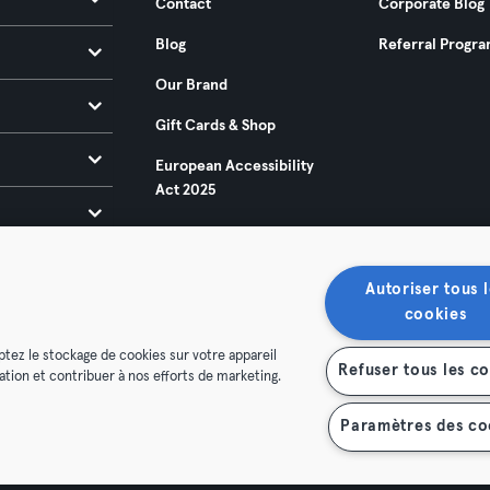
Contact
Corporate Blog
Blog
Referral Progr
Our Brand
Gift Cards & Shop
European Accessibility
Act 2025
Autoriser tous l
cookies
ptez le stockage de cookies sur votre appareil
Refuser tous les c
isation et contribuer à nos efforts de marketing.
ditions
Privacy
Imprint
Terminate contracts here
 contracts here
Paramètres des co