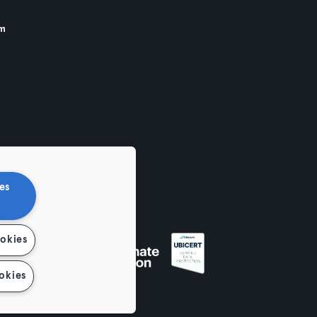
am
es
ookies
okies