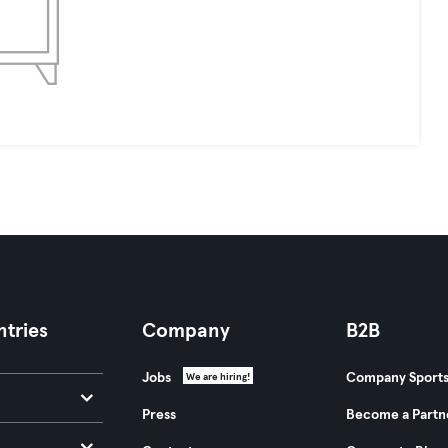
tries
Company
B2B
Jobs
Company Sport
We are hiring!
Press
Become a Partn