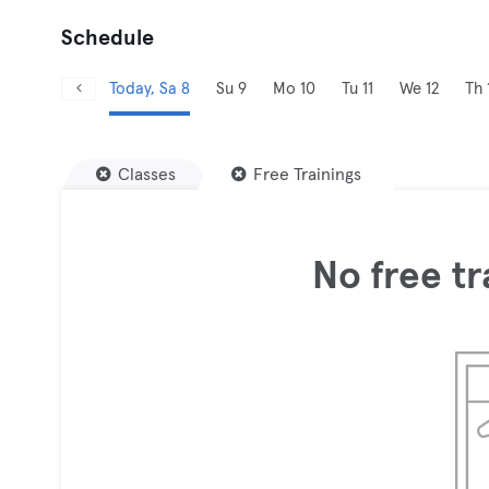
Schedule
Today, Sa 8
Su 9
Mo 10
Tu 11
We 12
Th 
Classes
Free Trainings
No free tr