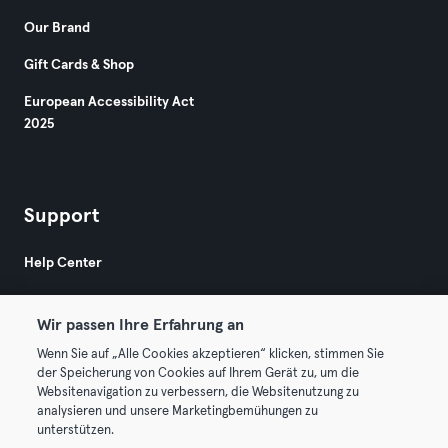
Our Brand
Gift Cards & Shop
European Accessibility Act
2025
Support
Help Center
Wir passen Ihre Erfahrung an
Wenn Sie auf „Alle Cookies akzeptieren“ klicken, stimmen Sie
der Speicherung von Cookies auf Ihrem Gerät zu, um die
Websitenavigation zu verbessern, die Websitenutzung zu
© 2026 Urban Sports Group GmbH. All rights reserved.
analysieren und unsere Marketingbemühungen zu
Terms & Conditions
Privacy
Imprint
unterstützen.