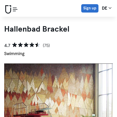
Sign up
DE
Hallenbad Brackel
4.7
(75)
Swimming