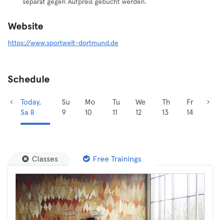
separat gegen Aufpreis gebucht werden.
Website
https://www.sportwelt-dortmund.de
Schedule
Today,
Su
Mo
Tu
We
Th
Fr
Sa 8
9
10
11
12
13
14
Classes
Free Trainings