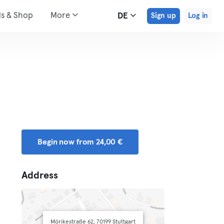
ds & Shop
More
DE
Sign up
Log in
Begin now from 24,00 €
Address
Mörikestraße 62, 70199 Stuttgart