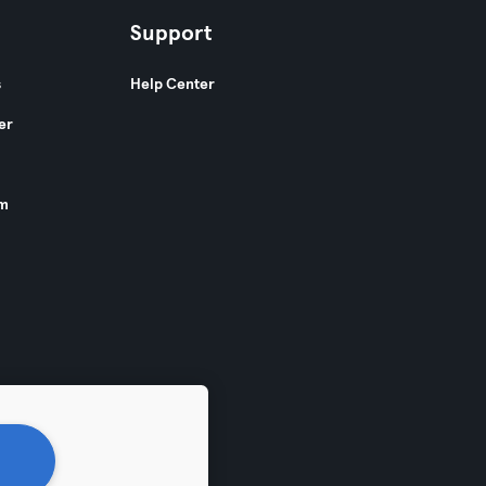
Support
s
Help Center
er
am