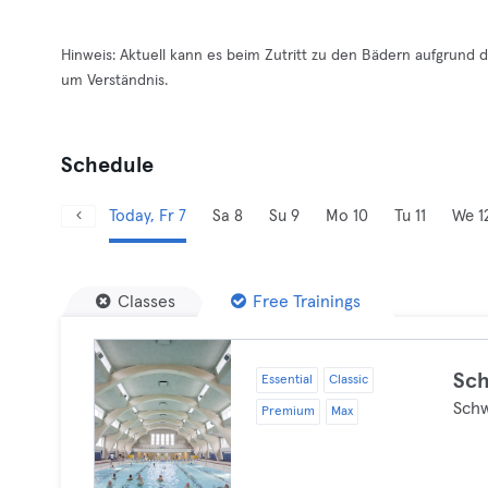
Hinweis: Aktuell kann es beim Zutritt zu den Bädern aufgrund
um Verständnis.
Schedule
Today, Fr 7
Sa 8
Su 9
Mo 10
Tu 11
We 1
Classes
Free Trainings
Sc
Essential
Classic
Sch
Premium
Max