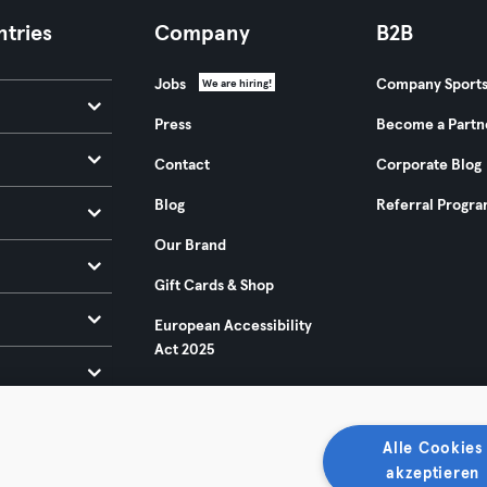
tries
Company
B2B
Jobs
Company Sport
We are hiring!
Press
Become a Partn
Contact
Corporate Blog
Blog
Referral Progr
Our Brand
Gift Cards & Shop
European Accessibility
Act 2025
Alle Cookies
akzeptieren