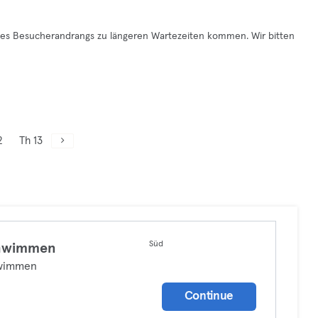
 des Besucherandrangs zu längeren Wartezeiten kommen. Wir bitten
2
Th 13
Süd
hwimmen
wimmen
Continue