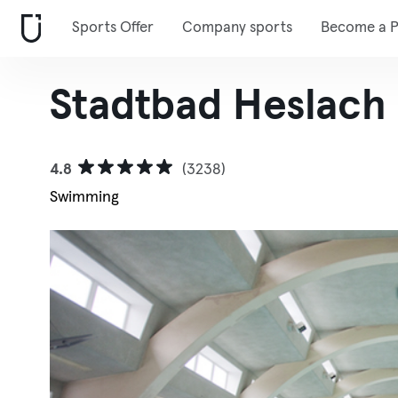
Sports Offer
Company sports
Become a P
Stadtbad Heslach
4.8
(3238)
Swimming