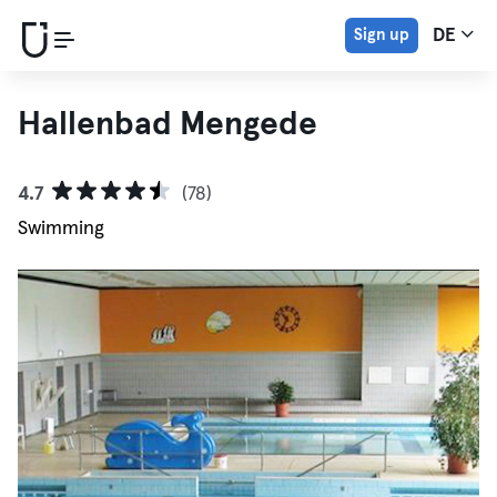
Sign up
DE
Hallenbad Mengede
4.7
(78)
Swimming