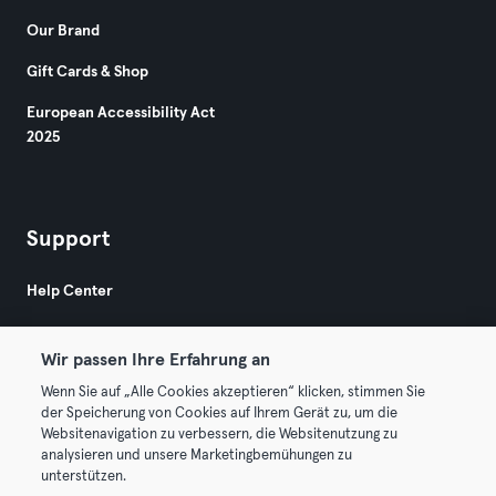
Our Brand
Gift Cards & Shop
European Accessibility Act
2025
Support
Help Center
Wir passen Ihre Erfahrung an
Wenn Sie auf „Alle Cookies akzeptieren“ klicken, stimmen Sie
der Speicherung von Cookies auf Ihrem Gerät zu, um die
Websitenavigation zu verbessern, die Websitenutzung zu
© 2026 Urban Sports Group GmbH. All rights reserved.
analysieren und unsere Marketingbemühungen zu
Terms & Conditions
Privacy
Imprint
unterstützen.