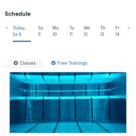
Schedule
Today,
Su
Mo
Tu
We
Th
Fr
Sa 8
9
10
11
12
13
14
Classes
Free Trainings