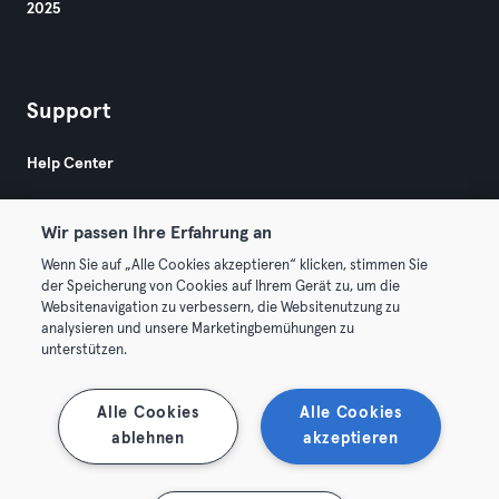
2025
Support
Help Center
Wir passen Ihre Erfahrung an
Wenn Sie auf „Alle Cookies akzeptieren“ klicken, stimmen Sie
der Speicherung von Cookies auf Ihrem Gerät zu, um die
Websitenavigation zu verbessern, die Websitenutzung zu
© 2026 Urban Sports Group GmbH. All rights reserved.
analysieren und unsere Marketingbemühungen zu
Terms & Conditions
Privacy
Imprint
unterstützen.
Terminate contracts here
Withdraw contracts here
Alle Cookies
Alle Cookies
ablehnen
akzeptieren