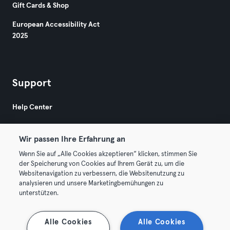
Gift Cards & Shop
European Accessibility Act
2025
Support
Help Center
Wir passen Ihre Erfahrung an
Wenn Sie auf „Alle Cookies akzeptieren“ klicken, stimmen Sie
der Speicherung von Cookies auf Ihrem Gerät zu, um die
Websitenavigation zu verbessern, die Websitenutzung zu
© 2026 Urban Sports Group GmbH. All rights reserved.
analysieren und unsere Marketingbemühungen zu
Terms & Conditions
Privacy
Imprint
unterstützen.
Terminate contracts here
Withdraw contracts here
Alle Cookies
Alle Cookies