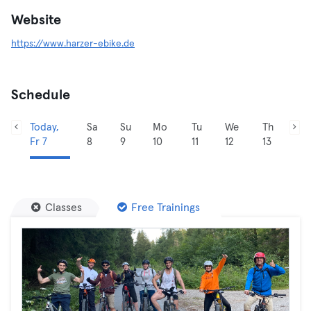
Website
https://www.harzer-ebike.de
Schedule
Today,
Sa
Su
Mo
Tu
We
Th
Fr 7
8
9
10
11
12
13
Classes
Free Trainings