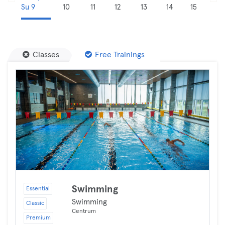
Su 9
10
11
12
13
14
15
Classes
Free Trainings
Swimming
Essential
Swimming
Classic
Centrum
Premium