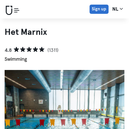
Sign up
NL
Het Marnix
4.8
(1311)
Swimming