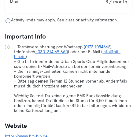
Max
8 / month
Activity limits may apply. See class or activity information.
Important Info
- Terminvereinbarung per Whatsapp
(0173 1054665
),
telefonisch
(030-374 69 660
) oder per E-Mail (
info@hit-
bln.de
)
- Gib bitte immer deine Urban Sports Club Mitgliedsnummer
sowie deine E-Mail-Adresse an bei der Terminvereinbarung
- Die Trainings-Einheiten können nicht miteinander
kombiniert werden
- Bitte sag deinen Termin 12 Stunden vorher ab. Andernfalls
musst du dich trotzdem einchecken.
Wichtig: Solltest Du keine eigene EMS Funktionskleidung
besitzen, kannst Du Dir diese im Studio für 3,50 € ausleihen
oder einmalig für 55€ kaufen (Bitte bar mitbringen, wir bieten
keine Kartenzahlung an).
Website
https://www.hit-bln.de