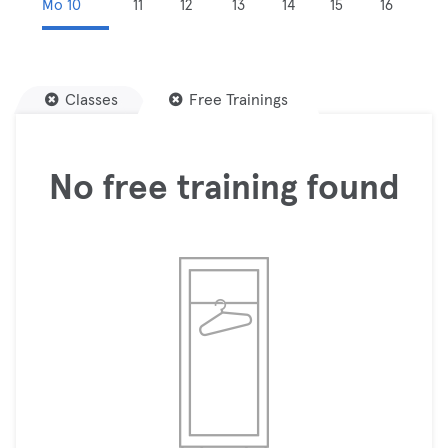
Mo 10
11
12
13
14
15
16
Classes
Free Trainings
No free training found